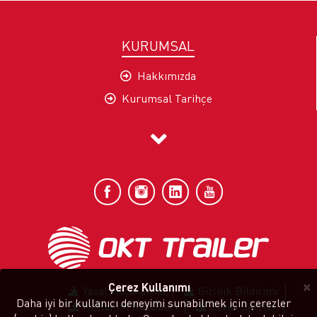
KURUMSAL
Hakkımızda
Kurumsal Tarihçe
Şirket Profili
Misyon ve Vizyon
Değerlerimiz
Kalite ve Sürdürülebilirlik
Seç-G Politikamız
Sertifikalar
×
Çerez Kullanımı
Yasal Hatırlatma
Gizlilik Bildirimi
Daha iyi bir kullanıcı deneyimi sunabilmek için çerezler
Kullanım Koşulları
Genel Şartlar