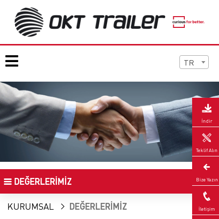
TR
İndir
Teklif Alın
DEĞERLERİMİZ
Bize Yazın
KURUMSAL
DEĞERLERİMİZ
İletişim