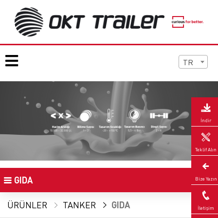
TR
İndir
Teklif Alın
GIDA
Bize Yazın
ÜRÜNLER
TANKER
GIDA
İletişim